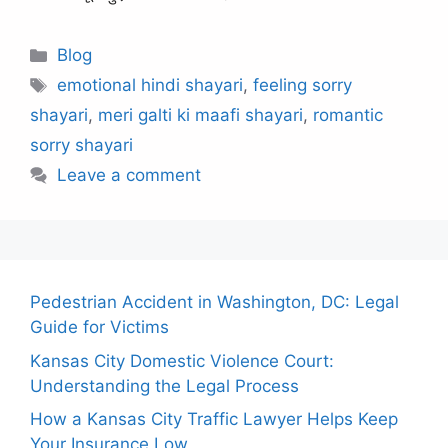
Categories
Blog
Tags
emotional hindi shayari
,
feeling sorry
shayari
,
meri galti ki maafi shayari
,
romantic
sorry shayari
Leave a comment
Pedestrian Accident in Washington, DC: Legal
Guide for Victims
Kansas City Domestic Violence Court:
Understanding the Legal Process
How a Kansas City Traffic Lawyer Helps Keep
Your Insurance Low