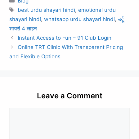
Blog
Tags
best urdu shayari hindi
,
emotional urdu
shayari hindi
,
whatsapp urdu shayari hindi
,
उर्दू
शायरी 4 लाइन
Instant Access to Fun – 91 Club Login
Online TRT Clinic With Transparent Pricing
and Flexible Options
Leave a Comment
Comment